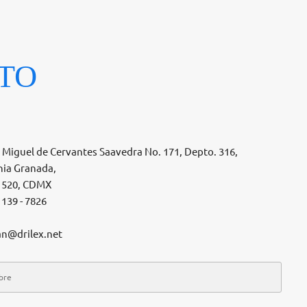
TO
 Miguel de Cervantes Saavedra No. 171, Depto. 316,
nia Granada,
1520, CDMX
 139 - 7826
an@drilex.net