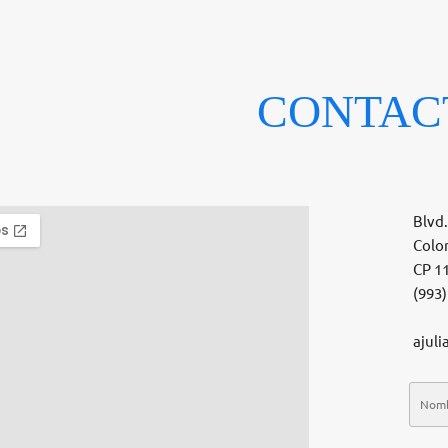
CONTAC
Blvd.
Colo
CP 1
(993)
ajuli